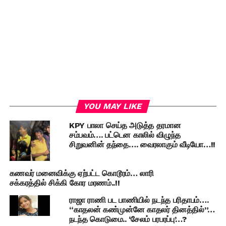
YOU MAY LIKE
KPY பாலா செய்த அடுத்த தரமான
சம்பவம்…. பட்டென காலில் விழுந்த
சிறுவனின் தந்தை…. வைரலாகும் வீடியோ…!!
கணவர் மனைவிக்கு ஏற்பட்ட கொடூரம்… லாரி
சக்கரத்தில் சிக்கி கோர மரணம்..!!
ராஜா ராணி பட பாணியில் நடந்த பரிதாபம்….
“காதலன் கண்முன்னே காதலர் தினத்தில்”…
நடந்த கொடுமை.. ‘சேலம் பரபரப்பு’…?