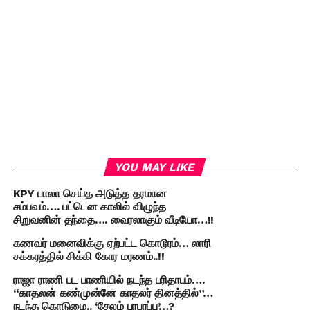
YOU MAY LIKE
KPY பாலா செய்த அடுத்த தரமான
சம்பவம்…. பட்டென காலில் விழுந்த
சிறுவனின் தந்தை…. வைரலாகும் வீடியோ…!!
கணவர் மனைவிக்கு ஏற்பட்ட கொடூரம்… லாரி
சக்கரத்தில் சிக்கி கோர மரணம்..!!
ராஜா ராணி பட பாணியில் நடந்த பரிதாபம்….
“காதலன் கண்முன்னே காதலர் தினத்தில்”…
நடந்த கொடுமை.. ‘சேலம் பரபரப்பு’…?