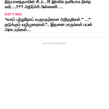
நித்யானந்தாவின் சீடர்…!!! இரவில் தனியாக நின்ற
கார்….??? அதிர்ச்சி பின்னணி …
DON'T MISS
“வாய் புற்றுநோய் வருவதற்கான அறிகுறிகள் ” …”
தடுக்கும் வழிமுறைகள்.”.. இதனை பாருங்கள் பயன்
அடையுங்கள்…
ADVERTISEMENT