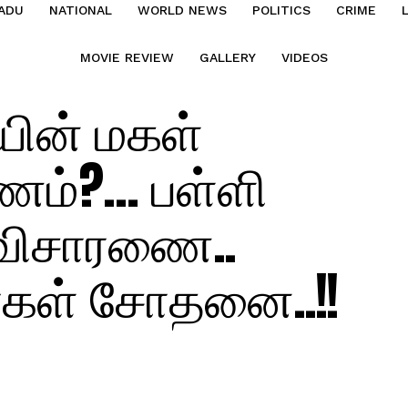
ADU
NATIONAL
WORLD NEWS
POLITICS
CRIME
MOVIE REVIEW
GALLERY
VIDEOS
ின் மகள்
ம்?… பள்ளி
விசாரணை..
்கள் சோதனை..!!