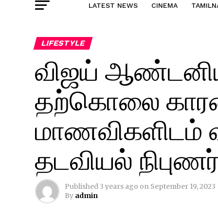
LATEST NEWS
CINEMA
TAMILN
LIFESTYLE
விஜய் ஆண்டனிய
தற்கொலை காரண
மாணவிகளிடம் 
தடவியல் நிபுணர
Published
3 years ago
on
September 19, 2023
By
admin