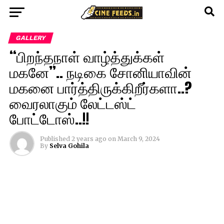
GALLERY
“பிறந்தநாள் வாழ்த்துக்கள்
மகனே”.. நடிகை சோனியாவின்
மகனை பார்த்திருக்கிறீர்களா..?
வைரலாகும் லேட்டஸ்ட்
போட்டோஸ்..!!
Published
2 years ago
on
March 9, 2024
By
Selva Gohila