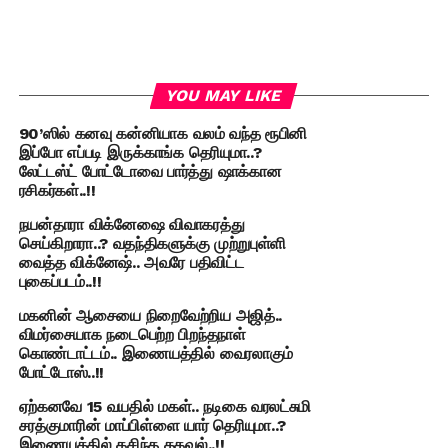
YOU MAY LIKE
90’ஸில் கனவு கன்னியாக வலம் வந்த ரூபினி
இப்போ எப்படி இருக்காங்க தெரியுமா..?
லேட்டஸ்ட் போட்டோவை பார்த்து ஷாக்கான
ரசிகர்கள்..!!
நயன்தாரா விக்னேஷை விவாகரத்து
செய்கிறாரா..? வதந்திகளுக்கு முற்றுபுள்ளி
வைத்த விக்னேஷ்.. அவரே பதிவிட்ட
புகைப்படம்..!!
மகனின் ஆசையை நிறைவேற்றிய அஜித்..
விமர்சையாக நடைபெற்ற பிறந்தநாள்
கொண்டாட்டம்.. இணையத்தில் வைரலாகும்
போட்டோஸ்..!!
ஏற்கனவே 15 வயதில் மகள்.. நடிகை வரலட்சுமி
சரத்குமாரின் மாப்பிள்ளை யார் தெரியுமா..?
இணையத்தில் கசிந்த தகவல்..!!