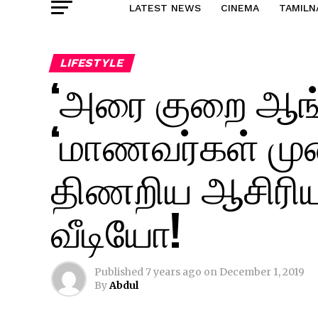
LATEST NEWS
CINEMA
TAMILN
LIFESTYLE
‘அரை குறை ஆங்கில
‘மாணவர்கள் முன்
திணறிய ஆசிரியர்
வீடியோ!
Published
7 years ago
on
December 1, 2019
By
Abdul