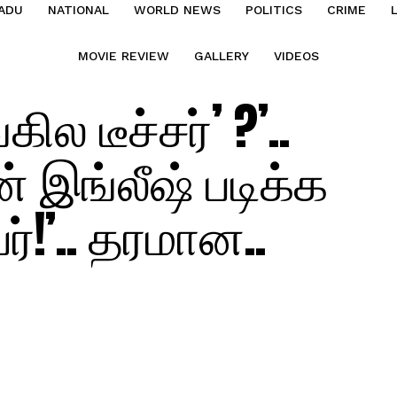
ADU
NATIONAL
WORLD NEWS
POLITICS
CRIME
MOVIE REVIEW
GALLERY
VIDEOS
 டீச்சர்’ ?’..
 இங்லீஷ் படிக்க
!’.. தரமான..