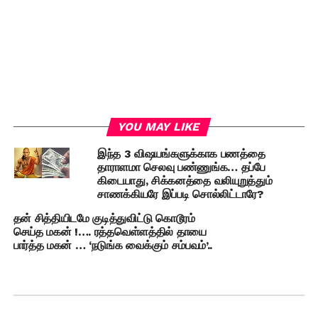
YOU MAY LIKE
இந்த 3 விஷயங்களுக்காக பணத்தை
தாராளமா செலவு பண்ணுங்க… தப்பே
கிடையாது, சிக்கனத்தை வலியுறுத்தும்
சாணக்கியரே இப்படி சொல்லிட்டாரே?
தன் சித்தியிடமே குடித்துவிட்டு கொடூரம்
செய்த மகன் !…. ரத்தவெள்ளத்தில் தாயை
பார்த்த மகன் … ‘நடுங்க வைக்கும் சம்பவம்’..