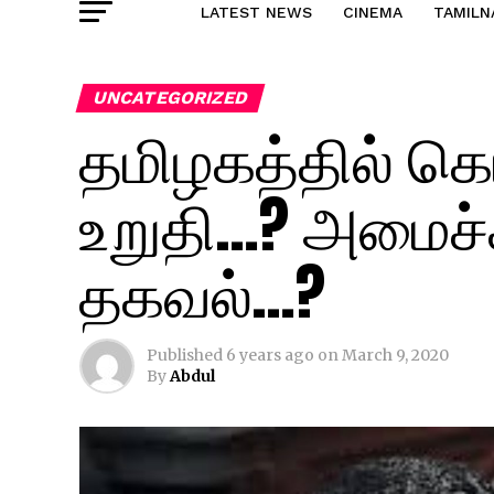
LATEST NEWS
CINEMA
TAMILN
UNCATEGORIZED
தமிழகத்தில் க
உறுதி…? அமைச்ச
தகவல்…?
Published
6 years ago
on
March 9, 2020
By
Abdul