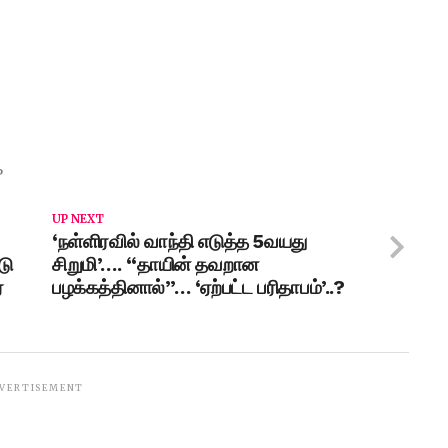
P
UP NEXT
‘நள்ளிரவில் வாந்தி எடுத்த 5வயது
டு
சிறுமி’…. “தாயின் தவறான
ர
பழக்கத்தினால்”… ‘ஏற்பட்ட பரிதாபம்’..?
VERTISEMENT