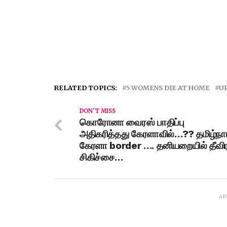
RELATED TOPICS:
5 WOMENS DIE AT HOME
U
DON'T MISS
கொரோனா வைரஸ் பாதிப்பு
அதிகரித்தது கேரளாவில்…?? தமிழ்நா
கேரளா border …. தனியறையில் தீவி
சிகிச்சை…
AD