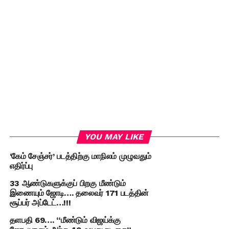
YOU MAY LIKE
‘கேம் சேஞ்சர்’ படத்திற்கு மாநிலம் முழுவதும்
எதிர்ப்பு
33 ஆண்டுகளுக்குப் பிறகு மீண்டும்
இணையும் ஜோடி…. தலைவர் 171 படத்தின்
சூப்பர் அப்டேட்…!!!
தளபதி 69…. “மீண்டும் விஜய்க்கு