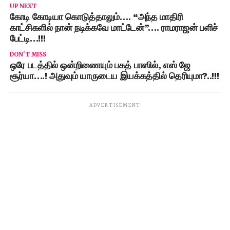
UP NEXT
கோடி கோடியா கொடுத்தாலும்…. “அந்த மாதிரி
காட்சிகளில் நான் நடிக்கவே மாட்டேன்”…. ராமராஜன் பளிச்
பேட்டி…!!!
DON'T MISS
ஒரே படத்தில் ஒன்றிணையும் பகத் பாஸில், எஸ் ஜே
சூர்யா….! அதுவும் யாருடைய இயக்கத்தில் தெரியுமா?..!!!
ADVERTISEMENT