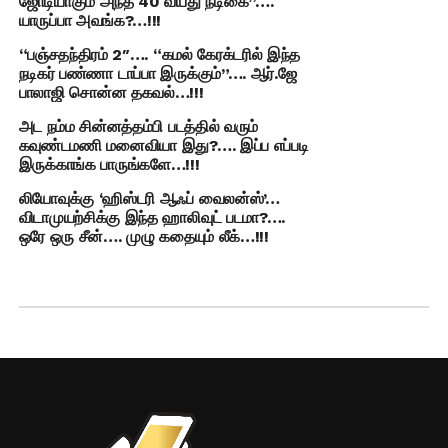
ஜோடியாகும் அந்த 40 வயது நடிகை”….
யாருப்பா அவங்க?…!!!
“பஞ்சதந்திரம் 2″…. “கமல் கேரக்டரில் இந்த
நடிகர் பண்ணா டாப்பா இருக்கும்”…. ஆர்.ஜே
பாலாஜி சொன்ன தகவல்…!!!
அட நம்ம சின்னத்தம்பி படத்தில் வரும்
கவுண்டமணி மனைவியா இது?…. இப்ப எப்படி
இருக்காங்க பாருங்களே…!!!
லியோவுக்கு ‘ஹிஸ்டரி ஆஃப் வைலன்ஸ்’…
விடாமுயற்சிக்கு இந்த ஹாலிவுட் படமா?….
ஒரே ஒரு சீன்…. முழு கதையும் லீக்…!!!