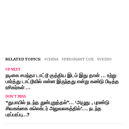
RELATED TOPICS:
CHINA
PREGNANT COE
VEDIO
UP NEXT
நடிகை சமந்தா டாட்டூ குத்திய இடம் இது தான் … உற்று
பார்த்து டாட்டூவில் என்ன இருந்தது என்று கண்டு பிடித்த
ரசிகர்கள் …
DON'T MISS
“துபாயில் நடந்த துன்புறுத்தல்”… ‘அழுது , புரண்டு
சிவகங்கை கலெக்டர் அலுவலகத்தில்’…. நடந்த
பரப்பரப்பு…?