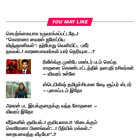
YOU MAY LIKE
செயற்க்கையாக உருவாக்கப்பட்டதே..!
“கொரானா வைரஸ் ஐரோப்பிய
விஞ்ஞானிகள்”. தற்போது வெளியிட்ட பகீர்
தகவல்..! காரணமாவார்கள் யார் தெரியுமா…?
ரிலீஸ்க்கு முன்பே மாஸ்டர் படம் செய்த
சாதனை கொண்டாட்டத்தில் தளபதி ரசிகர்கள்
– விவரம் உள்ளே
ஸ்டெயிலிஷ் தமிழச்சியான லேடி சூப்பர் ஸ்டார்
– புகைப்படம் இதோ
அசுரன் பட இயக்குனருக்கு வந்த சோதனை –
விவரம் இதோ
வீடுகளில் குவியல்..! குவியலாக.!! ‘கிடைக்கும்
கொரோனா பிணங்கள்’…! பீதியில் மக்கள்..”
உறையவைத்த வீடியோ”..?